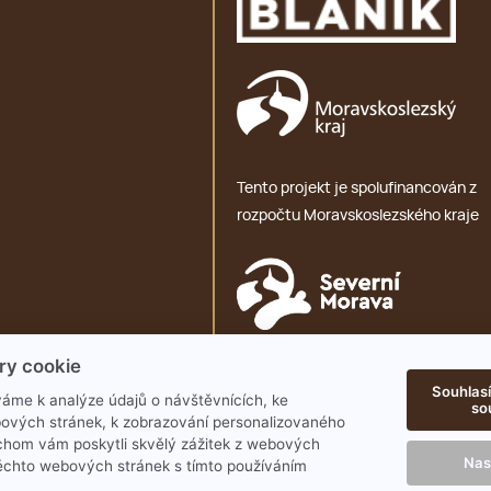
Tento projekt je spolufinancován z
rozpočtu Moravskoslezského kraje
ry cookie
Ochrana osobních údajů – GDPR
Souhlasí
áme k analýze údajů o návštěvnících, ke
so
ových stránek, k zobrazování personalizovaného
chom vám poskytli skvělý zážitek z webových
Nas
ěchto webových stránek s tímto používáním