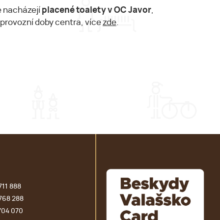
e nacházejí
placené toalety v OC Javor
,
 provozní doby centra, více
zde
.
711 888
768 288
704 070