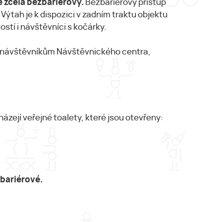
 zcela bezbariérový.
Bezbariérový přístup
 Výtah je k dispozici v zadním traktu objektu
stí i návštěvníci s kočárky.
uží návštěvníkům Návštěvnického centra,
ázejí veřejné toalety, které jsou otevřeny:
bariérové.