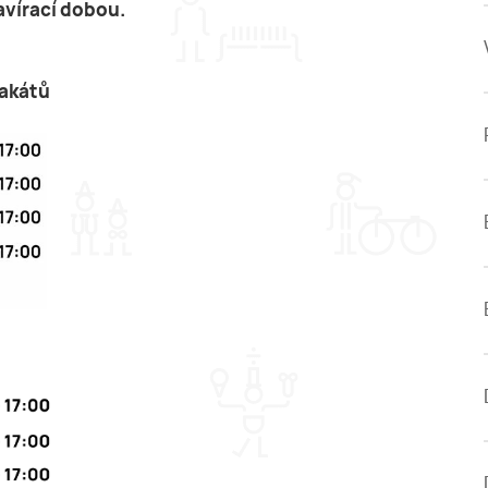
avírací dobou.
lakátů