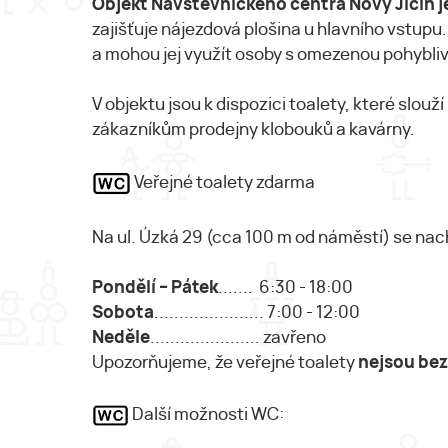
Objekt Návštěvnického centra Nový Jičín je
zajišťuje nájezdová plošina u hlavního vstupu.
a mohou jej využít osoby s omezenou pohyblivo
V objektu jsou k dispozici toalety, které slo
zákazníkům prodejny klobouků a kavárny.
Veřejné toalety zdarma
Na ul. Úzká 29 (cca 100 m od náměstí) se nach
Pondělí – Pátek
....... 6:30 - 18:00
Sobota
...................... 7:00 - 12:00
Neděle
...................... zavřeno
Upozorňujeme, že veřejné toalety
nejsou bez
Další možnosti WC: