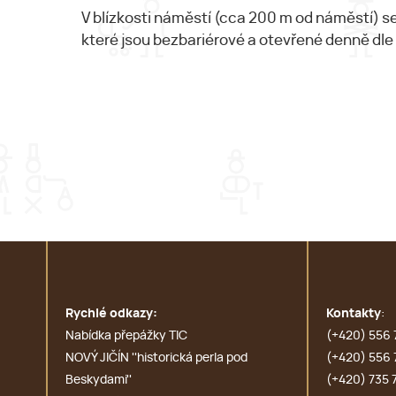
V blízkosti náměstí (cca 200 m od náměstí) s
které jsou bezbariérové a otevřené denně dle
Rychlé odkazy:
Kontakty
:
Nabídka přepážky TIC
(+420) 556 
NOVÝ JIČÍN ''historická perla pod
(+420) 556 
Beskydami''
(+420) 735 