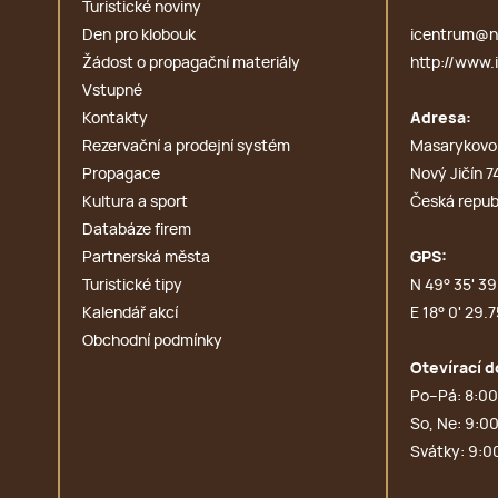
Turistické noviny
Den pro klobouk
icentrum@no
Žádost o propagační materiály
http://www.i
Vstupné
Kontakty
Adresa:
Rezervační a prodejní systém
Masarykovo
Propagace
Nový Jičín 7
Kultura a sport
Česká repub
Databáze firem
Partnerská města
GPS:
Turistické tipy
N 49° 35' 39.
Kalendář akcí
E 18° 0' 29.7
Obchodní podmínky
Otevírací d
Po–Pá: 8:00
So, Ne: 9:00
Svátky: 9:0