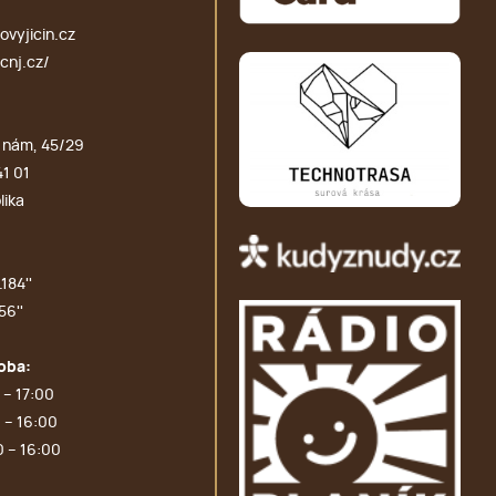
vyjicin.cz
cnj.cz/
 nám, 45/29
41 01
lika
184''
56''
oba:
 – 17:00
 – 16:00
0 – 16:00