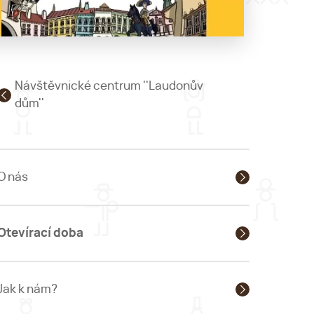
Návštěvnické centrum ''Laudonův
dům''
O nás
Otevírací doba
Jak k nám?