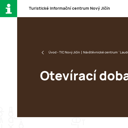
T
uristické
i
nformační
c
entrum
N
ový
J
ičín
Úvod - TIC Nový Jičín
Návštěvnické centrum ''Laud
Otevírací dob