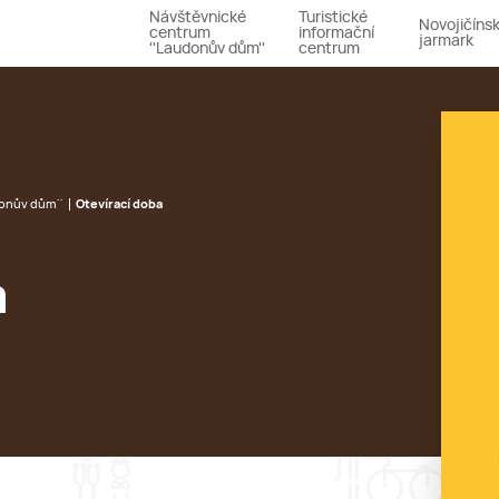
Návštěvnické
Turistické
Novojičíns
centrum
informační
jarmark
''Laudonův dům''
centrum
onův dům''
Otevírací doba
a