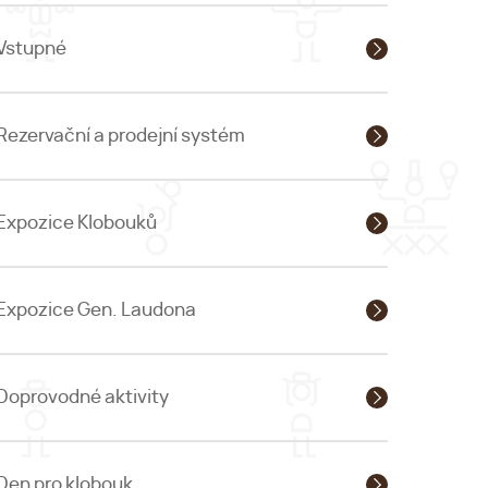
Vstupné
Rezervační a prodejní systém
Expozice Klobouků
Expozice Gen. Laudona
Doprovodné aktivity
Den pro klobouk