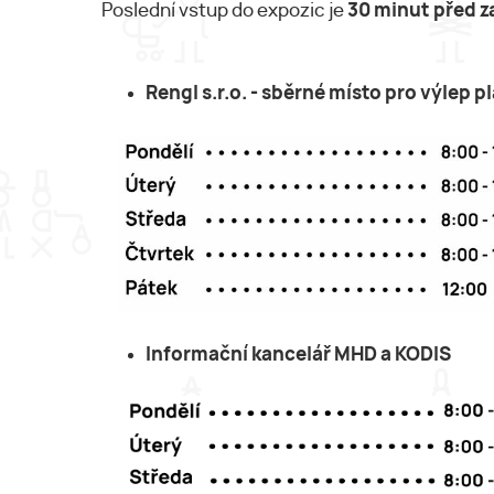
Poslední vstup do expozic je
30 minut před z
Rengl s.r.o. - sběrné místo pro výlep p
Informační kancelář MHD a KODIS