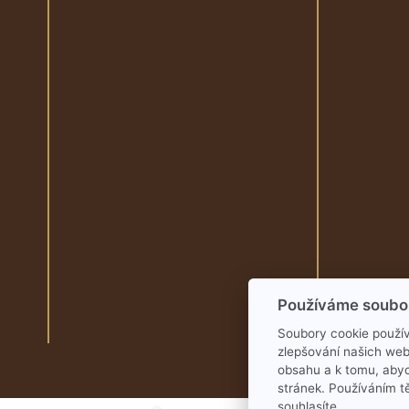
Používáme soubo
Soubory cookie použív
zlepšování našich web
obsahu a k tomu, aby
stránek. Používáním t
souhlasíte.