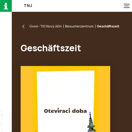
T
N
J
Úvod - TIC Nový Jičín
Besucherzentrum
Geschäftszeit
Geschäftszeit