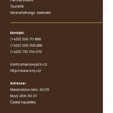
Partnerstädte
Touristik
Veranstaltungs- kalender
Kontakt
:
(+420) 556 711 888
(+420) 556 768 288
(+420) 735 704 070
icentrum@novyjicin.cz
http://www.icnj.cz/
Adresse:
Masarykovo nám, 45/29
Nový Jičín 741 01
Česká republika