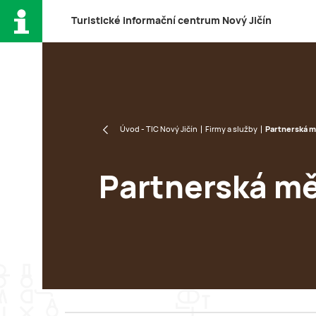
T
uristické
i
nformační
c
entrum
N
ový
J
ičín
Úvod - TIC Nový Jičín
Firmy a služby
Partnerská m
Partnerská m