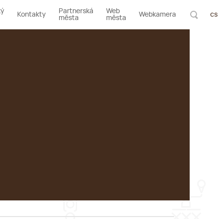
ký
Partnerská
Web
Kontakty
Webkamera
cs
města
města