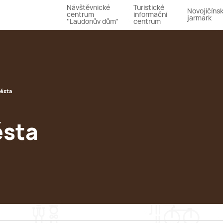
Návštěvnické
Turistické
Novojičíns
centrum
informační
jarmark
''Laudonův dům''
centrum
ěsta
ěsta