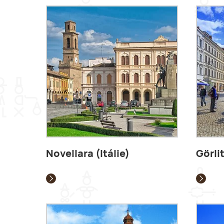
Novellara (Itálie)
Görli