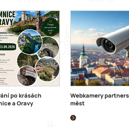
ání po krásách
Webkamery partner
ice a Oravy
měst