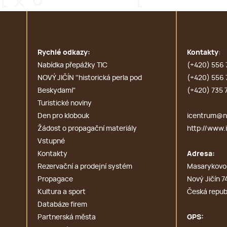
Rychlé odkazy:
Kontakty
:
Nabídka přepážky TIC
(+420) 556 
NOVÝ JIČÍN ''historická perla pod
(+420) 556 
Beskydami''
(+420) 735 
Turistické noviny
Den pro klobouk
icentrum@no
Žádost o propagační materiály
http://www.i
Vstupné
Kontakty
Adresa:
Rezervační a prodejní systém
Masarykovo
Propagace
Nový Jičín 7
Kultura a sport
Česká repub
Databáze firem
Partnerská města
GPS: