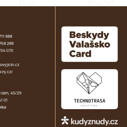
711 888
768 288
704 070
vyjicin.cz
cnj.cz/
 nám, 45/29
41 01
lika