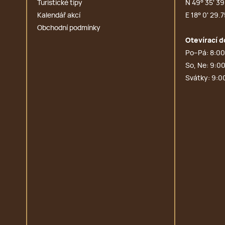
Turistické tipy
N 49° 35' 39.
Kalendář akcí
E 18° 0' 29.7
Obchodní podmínky
Otevírací d
Po–Pá: 8:00
So, Ne: 9:00
Svátky: 9:0