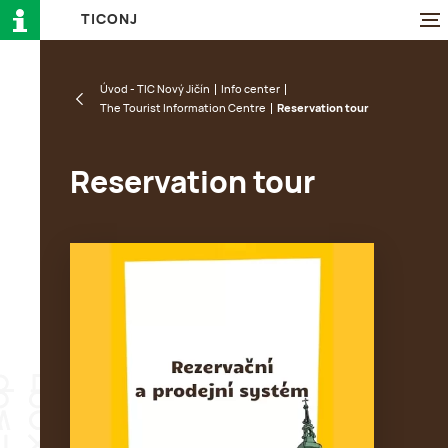
T
I
C
O
N
J
Úvod - TIC Nový Jičín
Info center
The Tourist Information Centre
Reservation tour
Reservation tour