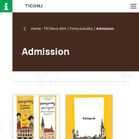
T
I
C
O
N
J
Home - TIC Nový Jičín
Firmy a služby
Admission
Admission