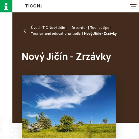
T
I
C
O
N
J
Úvod - TIC Nový Jičín
Info center
Tourist tips
Tourism and educational trails
Nový Jičín - Zrzávky
Nový Jičín - Zrzávky