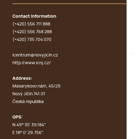
Contact information
:
(+420) 556 711 888
(+420) 556 768 288
(+420) 735 704 070
icentrum@novyjicin.cz
http://www.icnj.cz/
Address:
Masarykovo nám, 45/29
Nový Jičín 741 01
Česká republika
GPS:
N 49° 35' 39.184''
E 18° 0' 29.756''