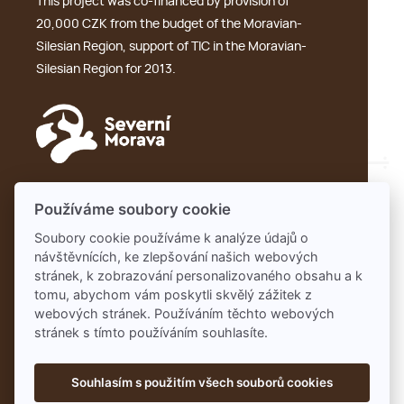
This project was co-financed by provision of
20,000 CZK from the budget of the Moravian-
Silesian Region, support of TIC in the Moravian-
Silesian Region for 2013.
GDPR
Používáme soubory cookie
Soubory cookie používáme k analýze údajů o
návštěvnících, ke zlepšování našich webových
Partners:
stránek, k zobrazování personalizovaného obsahu a k
Pivobraní
tomu, abychom vám poskytli skvělý zážitek z
webových stránek. Používáním těchto webových
stránek s tímto používáním souhlasíte.
Souhlasím s použitím všech souborů cookies