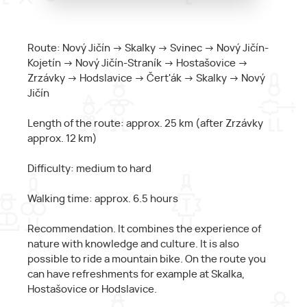
Route: Nový Jičín → Skalky → Svinec → Nový Jičín-
Kojetín → Nový Jičín-Straník → Hostašovice →
Zrzávky → Hodslavice → Čert'ák → Skalky → Nový
Jičín
Length of the route: approx. 25 km (after Zrzávky
approx. 12 km)
Difficulty: medium to hard
Walking time: approx. 6.5 hours
Recommendation. It combines the experience of
nature with knowledge and culture. It is also
possible to ride a mountain bike. On the route you
can have refreshments for example at Skalka,
Hostašovice or Hodslavice.