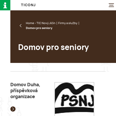
T
I
C
O
N
J
Home - TIC Nový Jičín
Firmy a služby
Domov pro seniory
Domov pro seniory
Domov Duha,
příspěvková
organizace