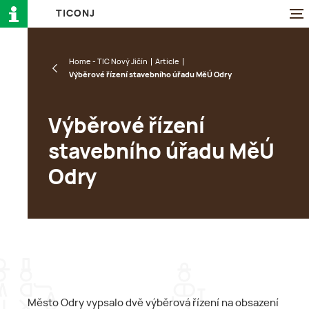
T
I
C
O
N
J
Home - TIC Nový Jičín
Article
Výběrové řízení stavebního úřadu MěÚ Odry
Výběrové řízení
stavebního úřadu MěÚ
Odry
Město Odry vypsalo dvě výběrová řízení na obsazení