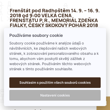
Frenštát pod Radhoštěm 14. 9. – 16. 9.
2018 od 9:00 VELKÁ CENA
FRENŠTÁTU P. R., MEMORIÁL ZDEŇKA
FIALKY, ČESKÝ SKOKOVÝ POHÁR 2018
Používáme soubory cookie
Skokové závody.
Soubory cookie používáme k analýze údajů o
Místo konání
: Jízdárna TJ Slovan na
návštěvnících, ke zlepšování našich webových
Nivách
stránek, k zobrazování personalizovaného obsahu a k
tomu, abychom vám poskytli skvělý zážitek z
webových stránek. Používáním těchto webových
stránek s tímto používáním souhlasíte.
Frenštát pod Radhoštěm 14. 9. 2018
od 13:00 KAVÁRNA POTMĚ
Souhlasím s použitím všech souborů cookies
Tradiční akce, v 16:30 bude loutkové
představení O líném Kubovi. Výtěžek
Nastavení cookies
z akce bude předán nadaci
Světluška.