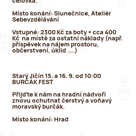
čelovka.
Místo konání:
Slunečnice, Ateliér
Sebevzdělávání
Vstupné:
2300 Kč za boty + cca 400
Kč na místě za ostatní náklady (např.
příspěvek na nájem prostoru,
občerstvení, úklid ....)
Starý Jičín 15. a 16. 9. od 10:00
BURČÁK FEST
Přijďte k nám na hradní nádvoří
znovu ochutnat čerstvý a voňavý
moravský burčák.
Místo konání:
Hrad