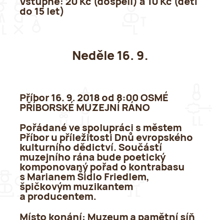
Vstupné:
20 Kč (dospělí) a 10 Kč (děti
do 15 let)
Neděle 16. 9.
Příbor 16. 9. 2018 od 8:00 OSMÉ
PŘÍBORSKÉ MUZEJNÍ RÁNO
Pořádané ve spolupráci s městem
Příbor u příležitosti Dnů evropského
kulturního dědictví. Součástí
muzejního rána bude poetický
komponovaný pořad o kontrabasu
s Marianem Šidlo Friedlem,
špičkovým muzikantem
a producentem.
Místo konání
: Muzeum a pamětní síň