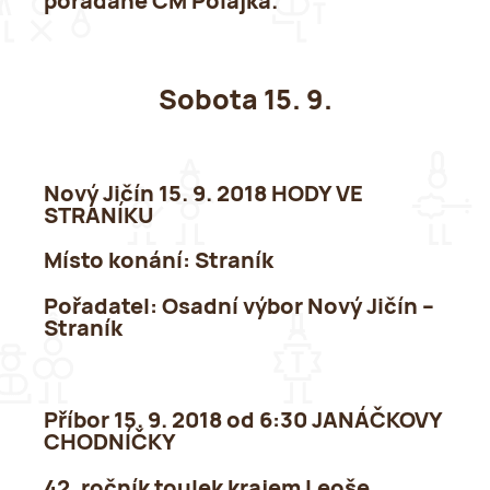
pořádané CM Polajka.
Sobota 15. 9.
Nový Jičín 15. 9. 2018 HODY VE
STRANÍKU
Místo konání
: Straník
Pořadatel:
Osadní výbor Nový Jičín –
Straník
Příbor 15. 9. 2018 od 6:30 JANÁČKOVY
CHODNÍČKY
42. ročník toulek krajem Leoše