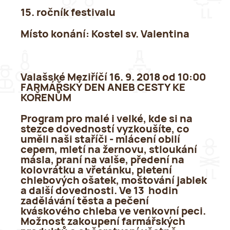
15. ročník festivalu
Místo konání
: Kostel sv. Valentina
Valašské Meziříčí 16. 9. 2018 od 10:00
FARMÁŘSKÝ DEN ANEB CESTY KE
KOŘENŮM
Program pro malé i velké, kde si na
stezce dovedností vyzkoušíte, co
uměli naši staříči - mlácení obilí
cepem, mletí na žernovu, stloukání
másla, praní na valše, předení na
kolovrátku a vřetánku, pletení
chlebových ošatek, moštování jablek
a další dovednosti. Ve 13 hodin
zadělávání těsta a pečení
kváskového chleba ve venkovní peci.
Možnost zakoupení farmářských