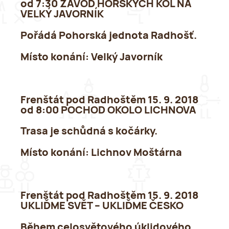
od 7:30 ZÁVOD HORSKÝCH KOL NA
VELKÝ JAVORNÍK
Pořádá Pohorská jednota Radhošť.
Místo konání:
Velký Javorník
Frenštát pod Radhoštěm 15. 9. 2018
od 8:00 POCHOD OKOLO LICHNOVA
Trasa je schůdná s kočárky.
Místo konání:
Lichnov Moštárna
Frenštát pod Radhoštěm 15. 9. 2018
UKLIĎME SVĚT – UKLIĎME ČESKO
Během celosvětového úklidového