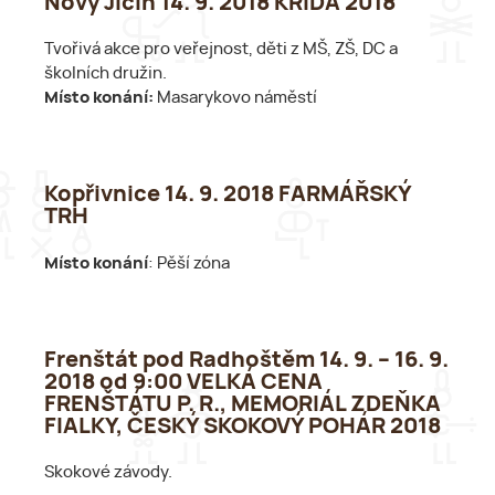
Nový Jičín 14. 9. 2018 KŘÍDA 2018
Tvořivá akce pro veřejnost, děti z MŠ, ZŠ, DC a
školních družin.
Místo konání:
Masarykovo náměstí
Kopřivnice 14. 9. 2018 FARMÁŘSKÝ
TRH
Místo konání
: Pěší zóna
Frenštát pod Radhoštěm 14. 9. – 16. 9.
2018 od 9:00 VELKÁ CENA
FRENŠTÁTU P. R., MEMORIÁL ZDEŇKA
FIALKY, ČESKÝ SKOKOVÝ POHÁR 2018
Skokové závody.