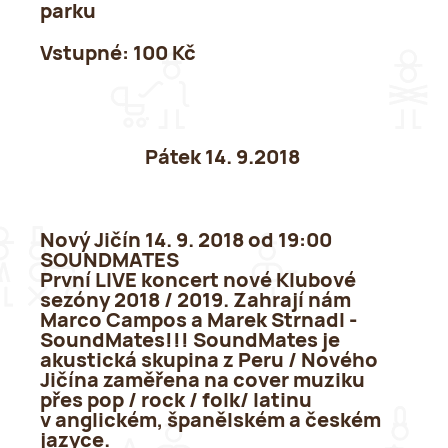
parku
Vstupné:
100 Kč
Pátek 14. 9.
2018
Nový Jičín 14. 9. 2018 od 19:00
SOUNDMATES
První LIVE koncert nové Klubové
sezóny 2018 / 2019. Zahrají nám
Marco Campos a Marek Strnadl -
SoundMates!!! SoundMates je
akustická skupina z Peru / Nového
Jičína zaměřena na cover muziku
přes pop / rock / folk/ latinu
v anglickém, španělském a českém
jazyce.