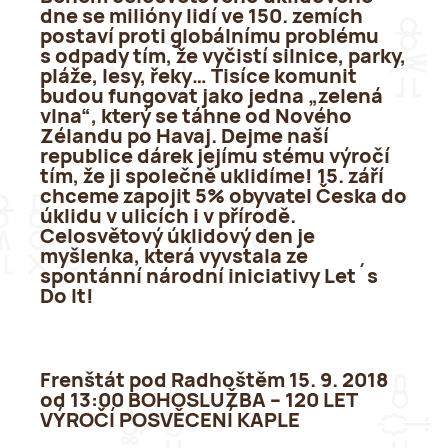
dne se milióny lidí ve 150. zemích
postaví proti globálnímu problému
s odpady tím, že vyčistí silnice, parky,
pláže, lesy, řeky… Tisíce komunit
budou fungovat jako jedna „zelená
vlna“, který se táhne od Nového
Zélandu po Havaj. Dejme naší
republice dárek jejímu stému výročí
tím, že ji společně uklidíme! 15. září
chceme zapojit 5% obyvatel Česka do
úklidu v ulicích i v přírodě.
Celosvětový úklidový den je
myšlenka, která vyvstala ze
spontánní národní iniciativy Let´s
Do It!
Frenštát pod Radhoštěm 15. 9. 2018
od 13:00 BOHOSLUŽBA – 120 LET
VÝROČÍ POSVĚCENÍ KAPLE