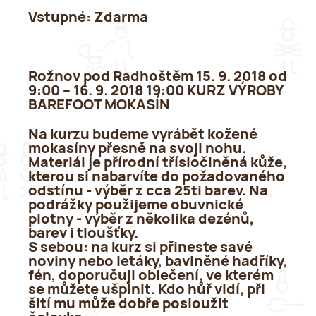
Vstupné:
Zdarma
Rožnov pod Radhoštěm 15. 9. 2018 od
9:00 – 16. 9. 2018 19:00 KURZ VÝROBY
BAREFOOT MOKASÍN
Na kurzu budeme vyrábět kožené
mokasíny přesně na svoji nohu.
Materiál je přírodní třísločiněná kůže,
kterou si nabarvíte do požadovaného
odstínu - výběr z cca 25ti barev. Na
podrážky použijeme obuvnické
plotny - výběr z několika dezénů,
barev i tloušťky.
S sebou: na kurz si přineste savé
noviny nebo letáky, bavlněné hadříky,
fén, doporučuji oblečení, ve kterém
se můžete ušpinit. Kdo hůř vidí, při
šití mu může dobře posloužit