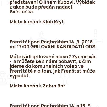
představení O líném Kubovi. Výtěžek
z akce bude předán nadaci
Světluška.
Místo konání:
Klub Kryt
Frenštát pod Radhoštěm 14. 9. 2018
od 17:00 GRILOVÁNÍ KANDIDÁTŮ ODS
Máte rádi grilované maso? Zveme vás
- a můžete se s námi pobavit, s čím
jdeme do komunálních voleb ve
Frenštátě a o tom, jak Frenštát může
vypadat.
Místo konání:
Zebra Bar
Frenštát pod Radhoštěm 14. a 15. 9.