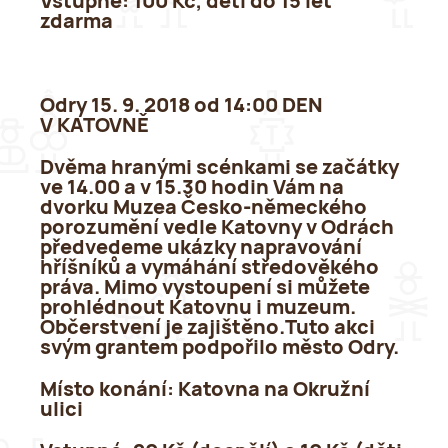
Vstupné
: 100 Kč, děti do 15 let
zdarma
Odry 15. 9. 2018 od 14:00 DEN
V KATOVNĚ
Dvěma hranými scénkami se začátky
ve 14.00 a v 15.30 hodin Vám na
dvorku Muzea Česko-německého
porozumění vedle Katovny v Odrách
předvedeme ukázky napravování
hříšníků a vymáhání středověkého
práva. Mimo vystoupení si můžete
prohlédnout Katovnu i muzeum.
Občerstvení je zajištěno.Tuto akci
svým grantem podpořilo město Odry.
Místo konání:
Katovna na Okružní
ulici