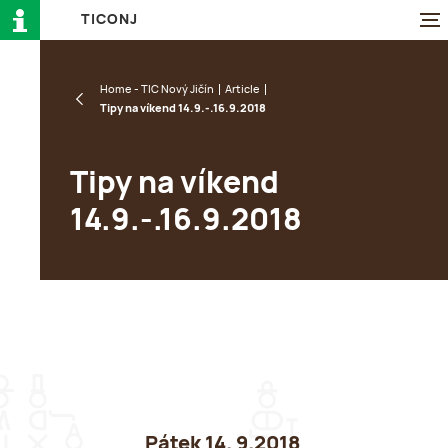
T
I
C
O
N
J
Home - TIC Nový Jičín
Article
Tipy na víkend 14.9.-.16.9.2018
Tipy na víkend
14.9.-.16.9.2018
Pátek 14. 9.
2018