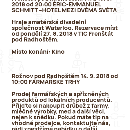
2018 od 20:00 ÉRIC-EMMANUEL
SCHMITT –HOTEL MEZI DVĚMA SVĚTA
Hraje amatérská divadelní
společnost Waterloo. Rezervace míst
od pondělí 27. 8. 2018 v TIC Frenštát
pod Radhoštěm.
Místo konání:
Kino
Rožnov pod Radhoštěm 14. 9. 2018 od
10:00 FARMÁŘSKÉ TRHY
Prodej farmářských a spřízněných
produktů od lokálních producentů.
Přijďte si nakoupit drůbež z farmy,
mléčné výrobky, med a další věci,
nejen k snědku. Pokud máte tip na
vhodné prodejce, kontaktujte nás,
rádi zpestříme nabídku o další