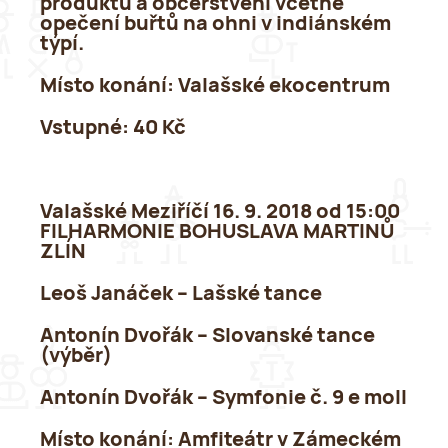
produktů a občerstvení včetně
opečení buřtů na ohni v indiánském
týpí.
Místo konání:
Valašské ekocentrum
Vstupné:
40 Kč
Valašské Meziříčí 16. 9. 2018 od 15:00
FILHARMONIE BOHUSLAVA MARTINŮ
ZLÍN
Leoš Janáček – Lašské tance
Antonín Dvořák – Slovanské tance
(výběr)
Antonín Dvořák – Symfonie č. 9 e moll
Místo konání
: Amfiteátr v Zámeckém