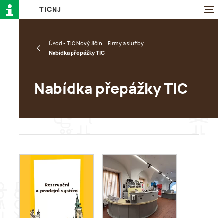
T
I
C
N
J
Úvod - TIC Nový Jičín
Firmy a služby
Nabídka přepážky TIC
Nabídka přepážky TIC