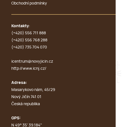
Obchodní podmínky
Kontakty
:
(+420) 556 711 888
(+420) 556 768 288
(+420) 735 704 070
icentrum@novyjicin.cz
http://www.icnj.cz/
Adresa:
Masarykovo nám, 45/29
Nový Jičín 741 01
Česká republika
GPS:
N 49° 35' 39.184''