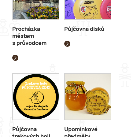
Procházka
Půjčovna disků
městem
s průvodcem
Půjčovna
Upomínkové
trekových holí
předměty