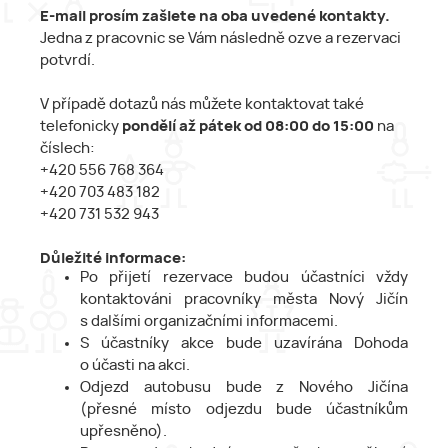
E-mail prosím zašlete na oba uvedené kontakty.
Jedna z pracovnic se Vám následně ozve a rezervaci
potvrdí.
V případě dotazů nás můžete kontaktovat také
telefonicky
pondělí až pátek od 08:00 do 15:00
na
číslech:
+420 556 768 364
+420 703 483 182
+420 731 532 943
Důležité informace:
Po přijetí rezervace budou účastníci vždy
kontaktováni pracovníky města Nový Jičín
s dalšími organizačními informacemi.
S účastníky akce bude uzavírána Dohoda
o účasti na akci.
Odjezd autobusu bude z Nového Jičína
(přesné místo odjezdu bude účastníkům
upřesněno).