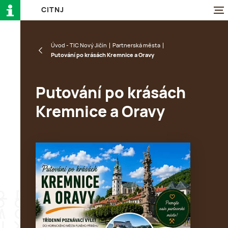
C
I
T
N
J
Úvod - TIC Nový Jičín
Partnerská města
Putování po krásách Kremnice a Oravy
Putování po krásách
Kremnice a Oravy