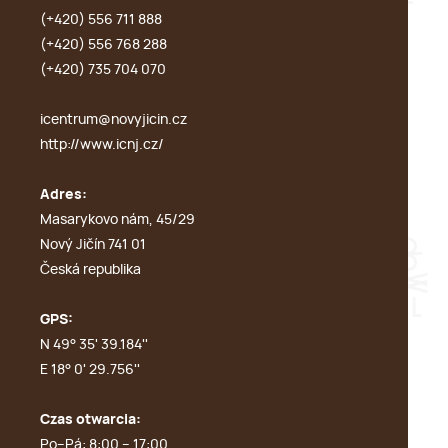
(+420) 556 711 888
(+420) 556 768 288
(+420) 735 704 070
icentrum@novyjicin.cz
http://www.icnj.cz/
Adres:
Masarykovo nám, 45/29
Nový Jičín 741 01
Česká republika
GPS:
N 49° 35' 39.184''
E 18° 0' 29.756''
Czas otwarcia:
Po–Pá: 8:00 – 17:00