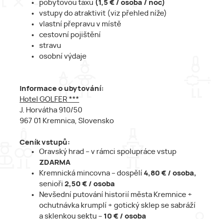
pobytovou taxu
(1,5 € / osoba / noc)
vstupy do atraktivit (viz přehled níže)
vlastní přepravu v místě
cestovní pojištění
stravu
osobní výdaje
Informace o ubytování:
Hotel GOLFER ***
J. Horvátha 910/50
967 01 Kremnica, Slovensko
Ceník vstupů:
Oravský hrad – v rámci spolupráce vstup
ZDARMA
Kremnická mincovna – dospělí
4,80 € / osoba,
senioři
2,50 € / osoba
Nevšední putování historií města Kremnice +
ochutnávka krumplí + gotický sklep se sabráží
a sklenkou sektu –
10 € / osoba