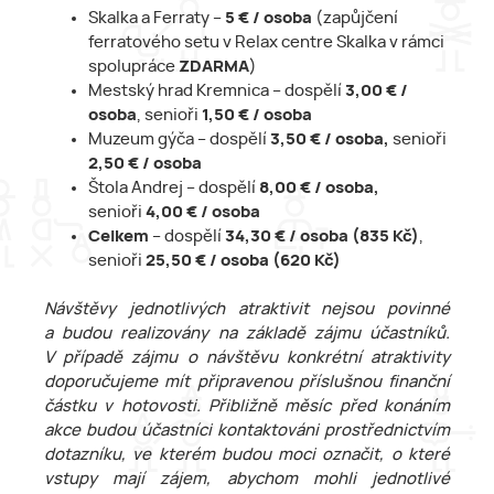
Skalka a Ferraty –
5 € / osoba
(zapůjčení
ferratového setu v Relax centre Skalka v rámci
spolupráce
ZDARMA
)
Mestský hrad Kremnica – dospělí
3,00 € /
osoba
, senioři
1,50 € / osoba
Muzeum gýča – dospělí
3,50 € / osoba,
senioři
2,50 € / osoba
Štola Andrej – dospělí
8,00 € / osoba,
senioři
4,00 € / osoba
Celkem
– dospělí
34,30 € / osoba (835 Kč)
,
senioři
25,50 € / osoba (620 Kč)
Návštěvy jednotlivých atraktivit nejsou povinné
a budou realizovány na základě zájmu účastníků.
V případě zájmu o návštěvu konkrétní atraktivity
doporučujeme mít připravenou příslušnou finanční
částku v hotovosti. Přibližně měsíc před konáním
akce budou účastníci kontaktováni prostřednictvím
dotazníku, ve kterém budou moci označit, o které
vstupy mají zájem, abychom mohli jednotlivé