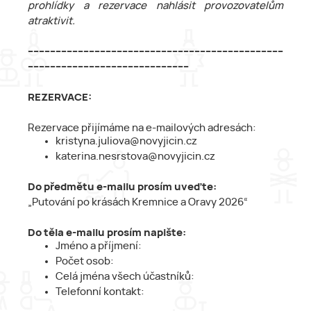
prohlídky a rezervace nahlásit provozovatelům
atraktivit.
--------------------------------------------------------------------------------------------
----------------------------------------------------------
REZERVACE:
Rezervace přijímáme na e-mailových adresách:
kristyna.juliova@novyjicin.cz
katerina.nesrstova@novyjicin.cz
Do předmětu e-mailu prosím uveďte:
„Putování po krásách Kremnice a Oravy 2026“
Do těla e-mailu prosím napište:
Jméno a příjmení:
Počet osob:
Celá jména všech účastníků:
Telefonní kontakt: