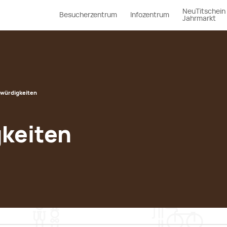
NeuTitschein
Besucherzentrum
Infozentrum
Jahrmarkt
würdigkeiten
keiten