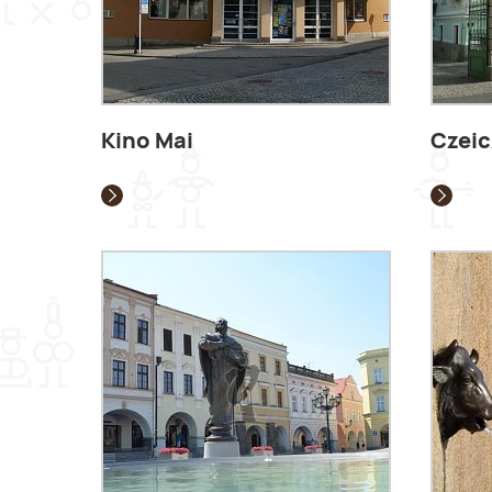
Kino Mai
Czeic