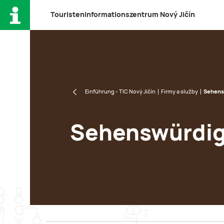
T
ouristeninformationszentrum
N
ový
J
ičín
Einführung - TIC Nový Jičín
Firmy a služby
Sehens
Sehenswürdig