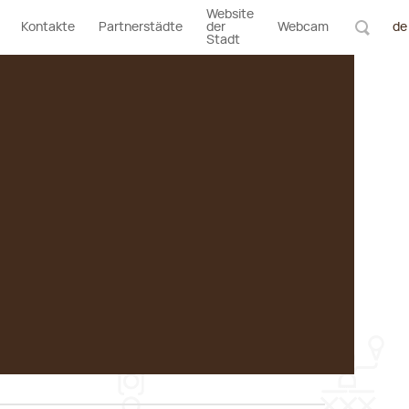
Website
Kontakte
Partnerstädte
der
Webcam
de
Stadt