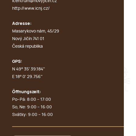
icentrum@novyjicin.cz
http://www.icnj.cz/
Adresse:
Masarykovo nám, 45/29
Nový Jičín 741 01
Česká republika
GPS:
N 49° 35' 39.184''
E 18° 0' 29.756''
Öffnungszeit:
Po–Pá: 8:00 – 17:00
So, Ne: 9:00 – 16:00
Svátky: 9:00 – 16:00