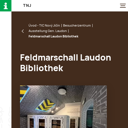
T
N
J
Úvod - TIC Nový Jičín
Besucherzentrum
Ausstellung Gen. Laudon
Feldmarschall Laudon Bibliothek
Feldmarschall Laudon
Bibliothek