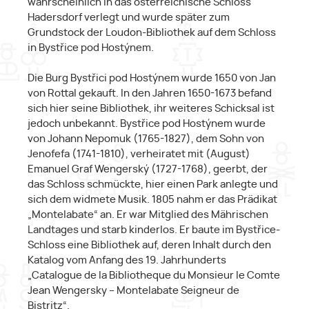
wahrscheinlich in das österreichische Schloss
Hadersdorf verlegt und wurde später zum
Grundstock der Loudon-Bibliothek auf dem Schloss
in Bystřice pod Hostýnem.
Die Burg Bystřici pod Hostýnem wurde 1650 von Jan
von Rottal gekauft. In den Jahren 1650-1673 befand
sich hier seine Bibliothek, ihr weiteres Schicksal ist
jedoch unbekannt. Bystřice pod Hostýnem wurde
von Johann Nepomuk (1765-1827), dem Sohn von
Jenofefa (1741-1810), verheiratet mit (August)
Emanuel Graf Wengerský (1727-1768), geerbt, der
das Schloss schmückte, hier einen Park anlegte und
sich dem widmete Musik. 1805 nahm er das Prädikat
„Montelabate“ an. Er war Mitglied des Mährischen
Landtages und starb kinderlos. Er baute im Bystřice-
Schloss eine Bibliothek auf, deren Inhalt durch den
Katalog vom Anfang des 19. Jahrhunderts
„Catalogue de la Bibliotheque du Monsieur le Comte
Jean Wengersky – Montelabate Seigneur de
Bistritz“.