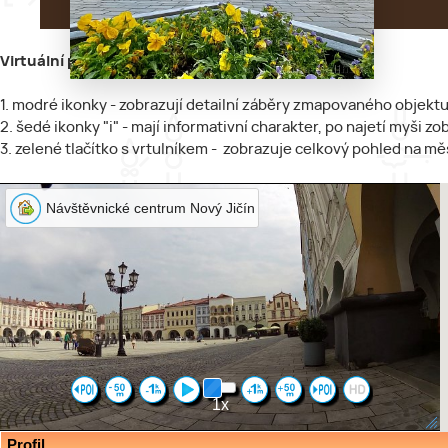
Virtuální prohlídku tvoří 3 elementy:
1. modré ikonky - zobrazují detailní záběry zmapovaného objektu 
2. šedé ikonky "i" - mají informativní charakter, po najetí myši zo
3. zelené tlačítko s vrtulníkem - zobrazuje celkový pohled na mě