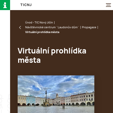
T
I
C
N
J
Úvod - TIC Nový Jičín
Návštěvnické centrum ''Laudonův dům''
Propagace
Virtuální prohlídka města
Virtuální prohlídka
města