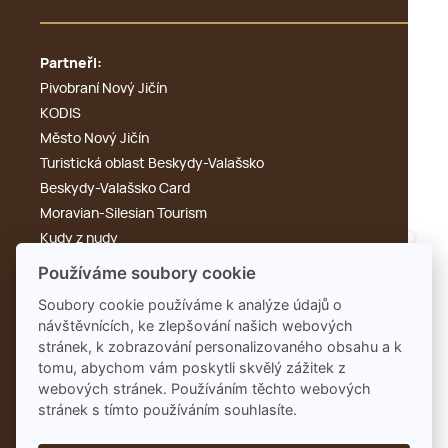
Partneři:
Pivobraní Nový Jičín
KODIS
Město Nový Jičín
Turistická oblast Beskydy-Valašsko
Beskydy-Valašsko Card
Moravian-Silesian Tourism
Kudy z nudy
Výletník
Používáme soubory cookie
Cyklotoulky
Soubory cookie používáme k analýze údajů o
KdyKde.cz
návštěvnících, ke zlepšování našich webových
Tonak
stránek, k zobrazování personalizovaného obsahu a k
Rengl
tomu, abychom vám poskytli skvělý zážitek z
webových stránek. Používáním těchto webových
stránek s tímto používáním souhlasíte.