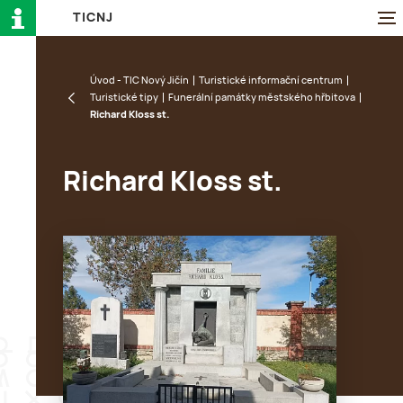
T
I
C
N
J
Úvod - TIC Nový Jičín
Turistické informační centrum
Turistické tipy
Funerální památky městského hřbitova
Richard Kloss st.
Richard Kloss st.