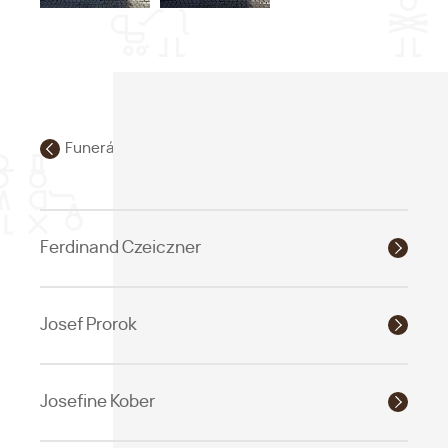
Funerální památky městského hřbitova
Ferdinand Czeiczner
Josef Prorok
Josefine Kober