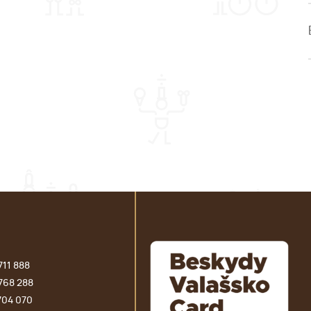
711 888
768 288
704 070