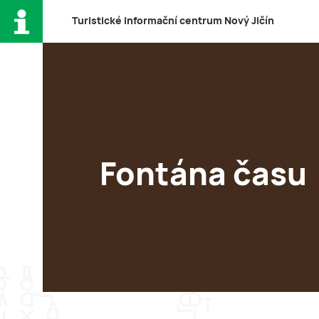
T
uristické
i
nformační
c
entrum
N
ový
J
ičín
Fontána času