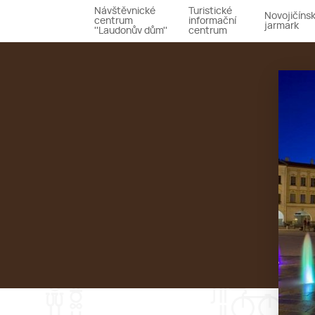
Návštěvnické
Turistické
Novojičíns
centrum
informační
jarmark
''Laudonův dům''
centrum