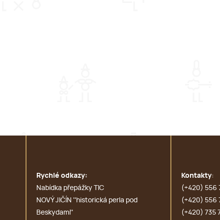
Rychlé odkazy:
Kontakty
:
Nabídka přepážky TIC
(+420) 556 
NOVÝ JIČÍN ''historická perla pod
(+420) 556 
Beskydami''
(+420) 735 