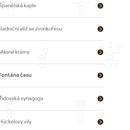
Španělská kaple
Radniční věž se zvonkohrou
Masné krámy
Fontána času
Židovská synagoga
Hückelovy vily