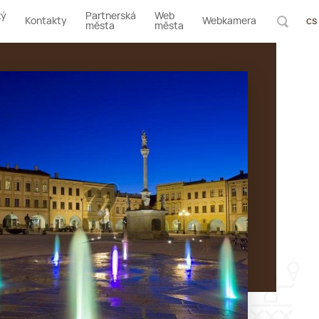
ký
Partnerská
Web
Kontakty
Webkamera
cs
města
města