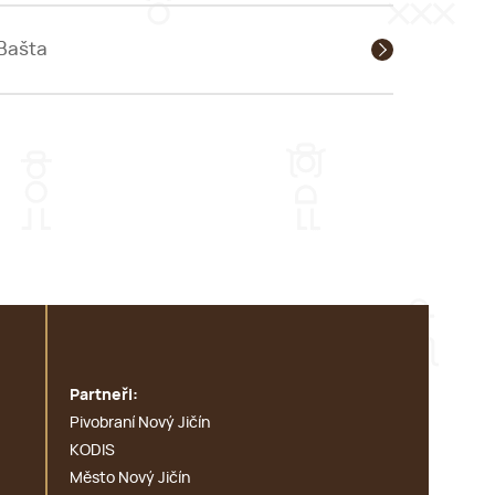
Bašta
Partneři:
Pivobraní Nový Jičín
KODIS
Město Nový Jičín