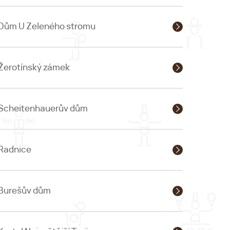
Dům U Zeleného stromu
Žerotínský zámek
Scheitenhauerův dům
Radnice
Burešův dům