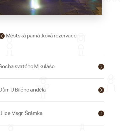
Městská památková rezervace
Socha svatého Mikuláše
Dům U Bílého anděla
Ulice Msgr. Šrámka