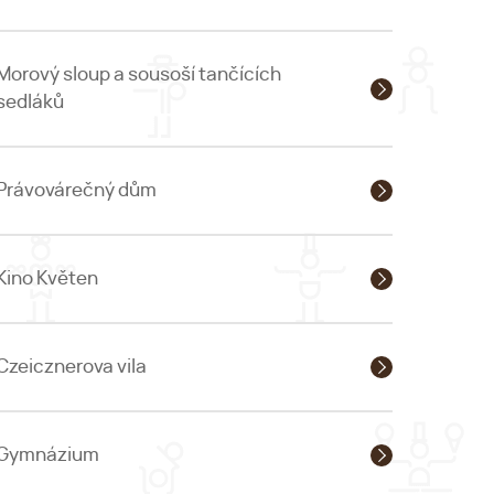
Morový sloup a sousoší tančících
sedláků
Právovárečný dům
Kino Květen
Czeicznerova vila
Gymnázium