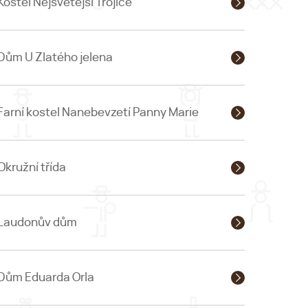
Kostel Nejsvětější Trojice
Dům U Zlatého jelena
Farní kostel Nanebevzetí Panny Marie
Okružní třída
Laudonův dům
Dům Eduarda Orla