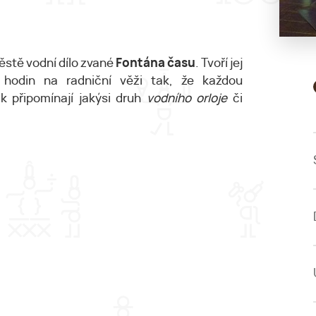
stě vodní dílo zvané
Fontána času
. Tvoří jej
hodin na radniční věži tak, že každou
ak připomínají jakýsi druh
vodního orloje
či