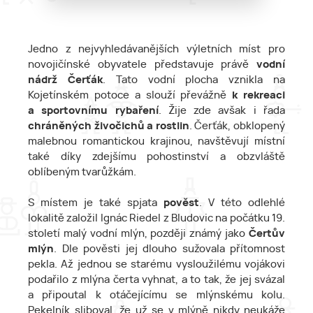
Jedno z nejvyhledávanějších výletních míst pro
novojičínské obyvatele představuje právě
vodní
nádrž Čerťák
. Tato vodní plocha vznikla na
Kojetínském potoce a slouží převážně
k rekreaci
a sportovnímu rybaření
. Žije zde avšak i řada
chráněných živočichů a rostlin
. Čerťák, obklopený
malebnou romantickou krajinou, navštěvují místní
také díky zdejšímu pohostinství a obzvláště
oblíbeným tvarůžkám.
S místem je také spjata
pověst
. V této odlehlé
lokalitě založil Ignác Riedel z Bludovic na počátku 19.
století malý vodní mlýn, později známý jako
Čertův
mlýn
. Dle pověsti jej dlouho sužovala přítomnost
pekla. Až jednou se starému vysloužilému vojákovi
podařilo z mlýna čerta vyhnat, a to tak, že jej svázal
a připoutal k otáčejícímu se mlýnskému kolu.
Pekelník sliboval, že už se v mlýně nikdy neukáže