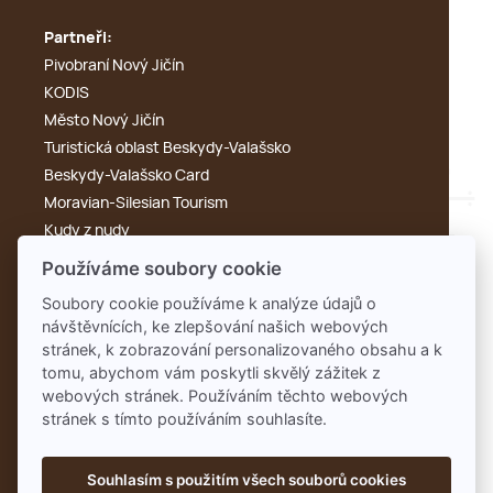
Partneři:
Pivobraní Nový Jičín
KODIS
Město Nový Jičín
Turistická oblast Beskydy-Valašsko
Beskydy-Valašsko Card
Moravian-Silesian Tourism
Kudy z nudy
Výletník
Používáme soubory cookie
Cyklotoulky
Soubory cookie používáme k analýze údajů o
KdyKde.cz
návštěvnících, ke zlepšování našich webových
Tonak
stránek, k zobrazování personalizovaného obsahu a k
Rengl
tomu, abychom vám poskytli skvělý zážitek z
webových stránek. Používáním těchto webových
stránek s tímto používáním souhlasíte.
Souhlasím s použitím všech souborů cookies