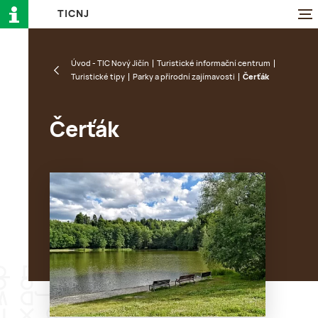
T
I
C
N
J
Úvod - TIC Nový Jičín
Turistické informační centrum
Turistické tipy
Parky a přírodní zajímavosti
Čerťák
Čerťák