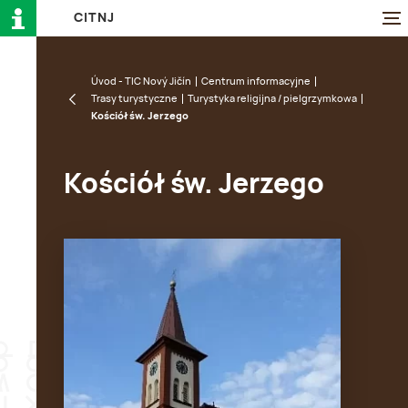
C
I
T
N
J
Úvod - TIC Nový Jičín
Centrum informacyjne
Trasy turystyczne
Turystyka religijna / pielgrzymkowa
Kościół św. Jerzego
Kościół św. Jerzego