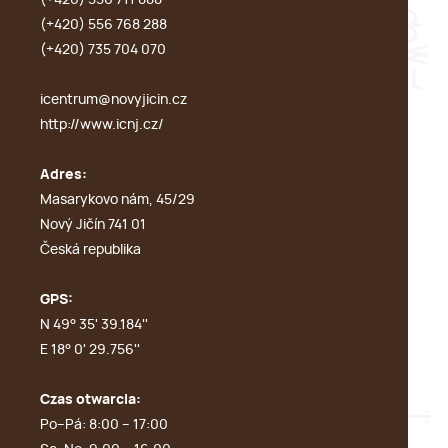
(+420) 556 768 288
(+420) 735 704 070
icentrum@novyjicin.cz
http://www.icnj.cz/
Adres:
Masarykovo nám, 45/29
Nový Jičín 741 01
Česká republika
GPS:
N 49° 35' 39.184''
E 18° 0' 29.756''
Czas otwarcia:
Po–Pá: 8:00 – 17:00