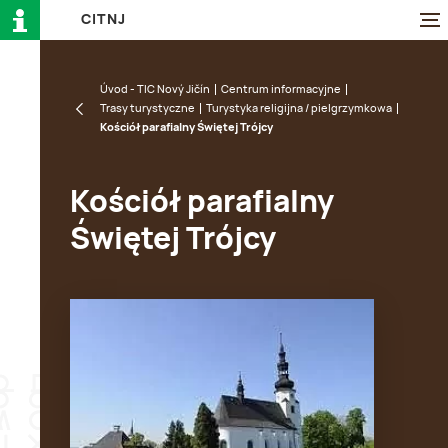
C
I
T
N
J
Úvod - TIC Nový Jičín
Centrum informacyjne
Trasy turystyczne
Turystyka religijna / pielgrzymkowa
Kościół parafialny Świętej Trójcy
Kościół parafialny
Świętej Trójcy