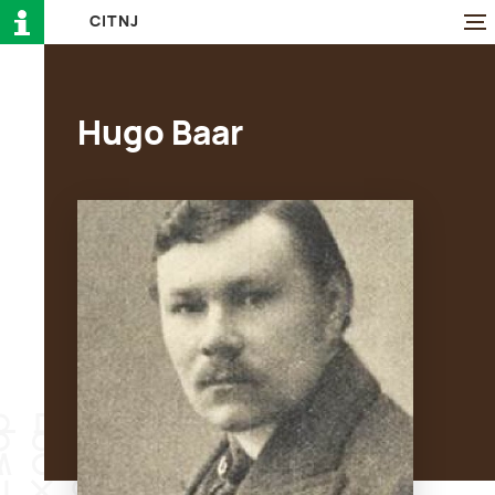
C
I
T
N
J
Hugo Baar