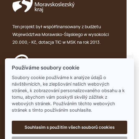
Ten projekt był współfinansowany z budżetu
Województwa Morawsko-Śląskiego w wysokości
20.000,- Kč, dotacja TIC w MSK na rok 2013.
Používáme soubory cookie
Soubory cookie používáme k analýze údajů o
návštěvnících, ke zlepšování našich webových
GDPR
stránek, k zobrazování personalizovaného obsahu a k
tomu, abychom vám poskytli skvělý zážitek z
webových stránek. Používáním těchto webových
stránek s tímto používáním souhlasíte.
Souhlasím s použitím všech souborů cookies