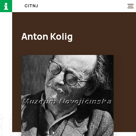
C
I
T
N
J
Anton Kolig