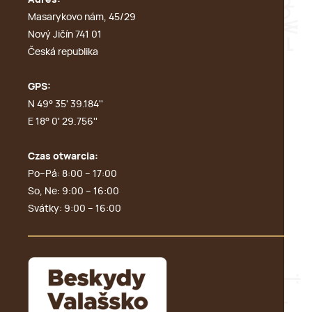
Adres:
Masarykovo nám, 45/29
Nový Jičín 741 01
Česká republika
GPS:
N 49° 35' 39.184''
E 18° 0' 29.756''
Czas otwarcia:
Po–Pá: 8:00 – 17:00
So, Ne: 9:00 – 16:00
Svátky: 9:00 – 16:00