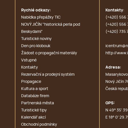
Rychlé odkazy:
Kontakty
:
Nabídka přepážky TIC
(+420) 556 
NOVÝ JIČÍN ''historická perla pod
(+420) 556 
Beskydami''
(+420) 735 
Turistické noviny
Den pro klobouk
icentrum@no
Žádost o propagační materiály
http://www.i
Vstupné
Kontakty
Adresa:
Rezervační a prodejní systém
Masarykovo
Propagace
Nový Jičín 7
Kultura a sport
Česká repub
Databáze firem
Partnerská města
GPS:
Turistické tipy
N 49° 35' 39.
Kalendář akcí
E 18° 0' 29.7
Obchodní podmínky