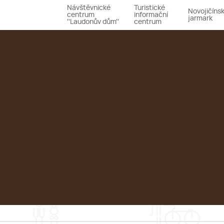
Návštěvnické
Turistické
Novojičíns
centrum
informační
jarmark
''Laudonův dům''
centrum