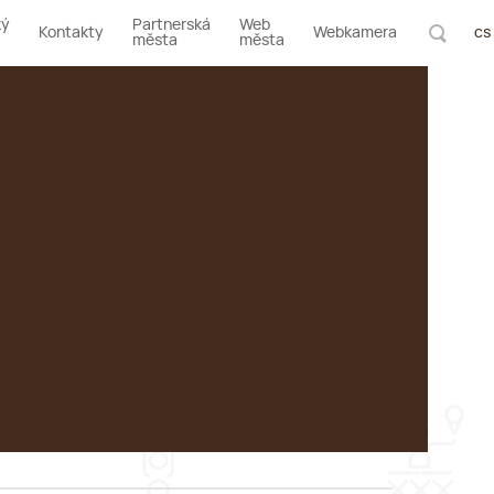
ký
Partnerská
Web
Kontakty
Webkamera
cs
města
města