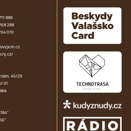
711 888
768 288
704 070
vyjicin.cz
cnj.cz/
 nám, 45/29
41 01
lika
184''
56''