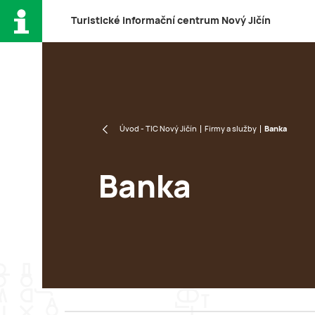
T
uristické
i
nformační
c
entrum
N
ový
J
ičín
Úvod - TIC Nový Jičín
Firmy a služby
Banka
Banka