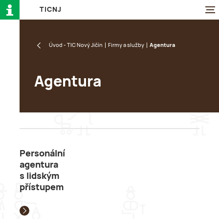
T
I
C
N
J
Úvod - TIC Nový Jičín
Firmy a služby
Agentura
Agentura
Personální
agentura
s lidským
přístupem