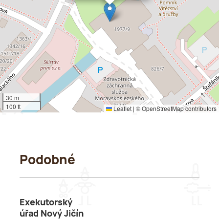
30 m
100 ft
Leaflet
|
©
OpenStreetMap
contributors
Podobné
Exekutorský
úřad Nový Jičín