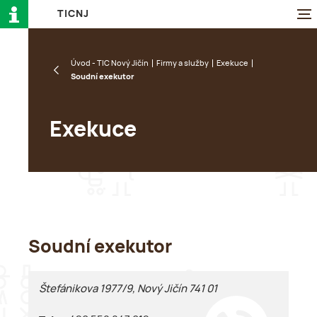
T
I
C
N
J
Úvod - TIC Nový Jičín
Firmy a služby
Exekuce
Soudní exekutor
Exekuce
Soudní exekutor
Štefánikova 1977/9, Nový Jičín 741 01