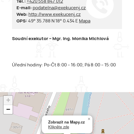
Tel.:
+420 558 847 012
E-mail:
podatelna@exekucenj.cz
Web:
http://www.exekucenj.cz
GPS:
49° 35.788 N 18° 0.434 E
Mapa
Soudní exekutor – Mgr. Ing. Monika Michlová
Úřední hodiny: Po-Čt 8:00 – 16:00; Pá 8:00 – 15:00
+
−
×
Zobrazit na Mapy.cz
Klikněte zde