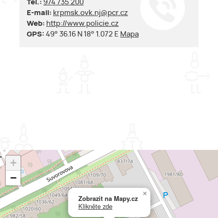
Tel.:
974 735 200
E-mail:
krpmsk.ovk.nj@pcr.cz
Web:
http://www.policie.cz
GPS:
49° 36.16 N 18° 1.072 E
Mapa
+
−
×
Zobrazit na Mapy.cz
Klikněte zde