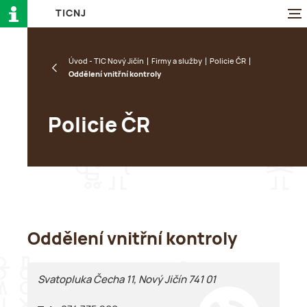
T
I
C
N
J
Úvod - TIC Nový Jičín
Firmy a služby
Policie ČR
Oddělení vnitřní kontroly
Policie ČR
Oddělení vnitřní kontroly
Svatopluka Čecha 11, Nový Jičín 741 01