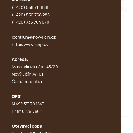
Kontakty
:
(+420) 556 711 888
(+420) 556 768 288
(+420) 735 704 070
icentrum@novyjicin.cz
http://www.icnj.cz/
Adresa:
Masarykovo nám, 45/29
Nový Jičín 741 01
Česká republika
GPS:
N 49° 35' 39.184''
E 18° 0' 29.756''
Otevírací doba: