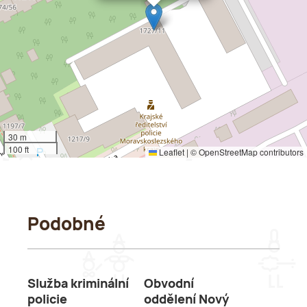
30 m
100 ft
Leaflet
|
©
OpenStreetMap
contributors
Podobné
Služba kriminální
Obvodní
policie
oddělení Nový