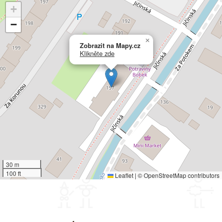
+
−
×
Zobrazit na Mapy.cz
Klikněte zde
30 m
100 ft
Leaflet
|
©
OpenStreetMap
contributors