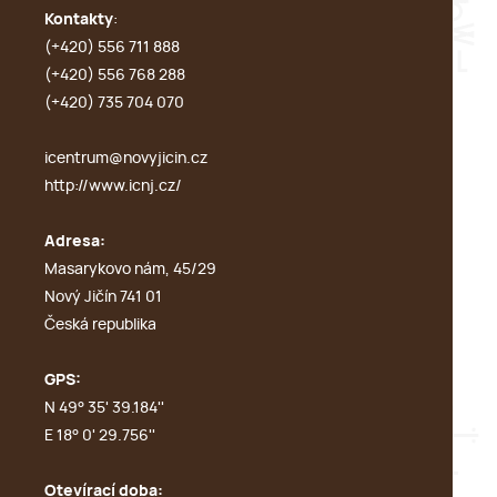
Kontakty
:
(+420) 556 711 888
(+420) 556 768 288
(+420) 735 704 070
icentrum@novyjicin.cz
http://www.icnj.cz/
Adresa:
Masarykovo nám, 45/29
Nový Jičín 741 01
Česká republika
GPS:
N 49° 35' 39.184''
E 18° 0' 29.756''
Otevírací doba: