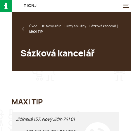
T
I
C
N
J
Úvod - TIC Nový Jičín
Firmy a služby
Sázková kancelář
MAXI TIP
Sázková kancelář
MAXI TIP
Jíčínská 157, Nový Jičín 741 01