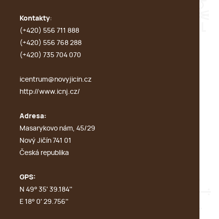
Kontakty
:
(+420) 556 711 888
(+420) 556 768 288
(+420) 735 704 070
icentrum@novyjicin.cz
http://www.icnj.cz/
Adresa:
Masarykovo nám, 45/29
Nový Jičín 741 01
Česká republika
GPS:
N 49° 35' 39.184''
E 18° 0' 29.756''