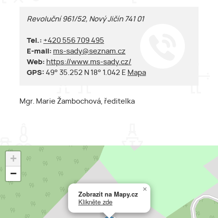
Revoluční 961/52, Nový Jičín 741 01
Tel.:
+420 556 709 495
E-mail:
ms-sady@seznam.cz
Web:
https://www.ms-sady.cz/
GPS:
49° 35.252 N 18° 1.042 E
Mapa
Mgr. Marie Žambochová, ředitelka
+
−
×
Zobrazit na Mapy.cz
Klikněte zde