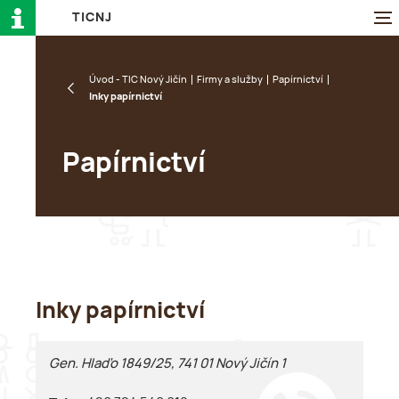
T
I
C
N
J
Úvod - TIC Nový Jičín
Firmy a služby
Papírnictví
Inky papírnictví
Papírnictví
Inky papírnictví
Gen. Hlaďo 1849/25, 741 01 Nový Jičín 1