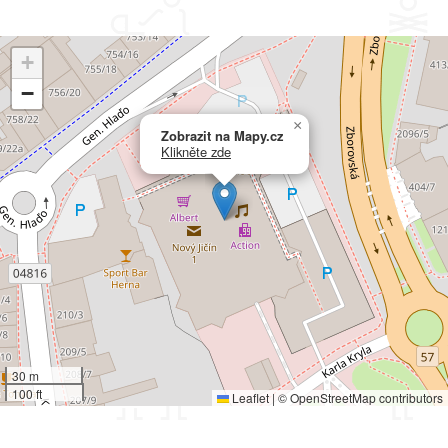
+
−
×
Zobrazit na Mapy.cz
Klikněte zde
30 m
100 ft
Leaflet
|
©
OpenStreetMap
contributors