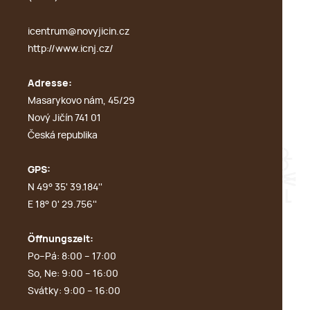
icentrum@novyjicin.cz
http://www.icnj.cz/
Adresse:
Masarykovo nám, 45/29
Nový Jičín 741 01
Česká republika
GPS:
N 49° 35' 39.184''
E 18° 0' 29.756''
Öffnungszeit:
Po–Pá: 8:00 – 17:00
So, Ne: 9:00 – 16:00
Svátky: 9:00 – 16:00