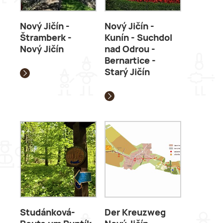
Nový Jičín -
Nový Jičín -
Štramberk -
Kunín - Suchdol
Nový Jičín
nad Odrou -
Bernartice -
Starý Jičín
Studánková-
Der Kreuzweg