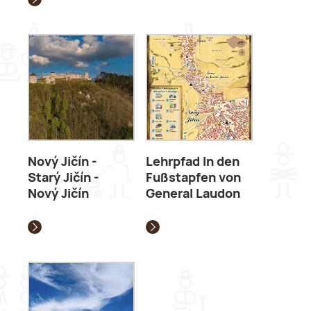
Nový Jičín -
Lehrpfad In den
Starý Jičín -
Fußstapfen von
Nový Jičín
General Laudon