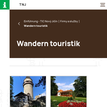
T
N
J
Einführung - TIC Nový Jičín
Firmy a služby
Wandern touristik
Wandern touristik