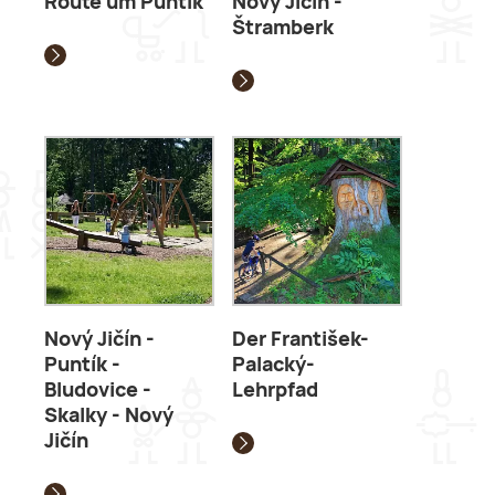
Route um Puntík
Nový Jičín -
Štramberk
Nový Jičín -
Der František-
Puntík -
Palacký-
Bludovice -
Lehrpfad
Skalky - Nový
Jičín