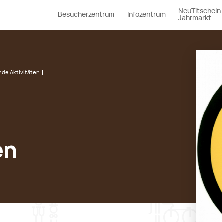
NeuTitschein
Besucherzentrum
Infozentrum
Jahrmarkt
nde Aktivitäten
en