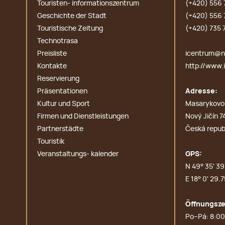
Touristen- informationszentrum
(+420) 556 
Geschichte der Stadt
(+420) 556 
Touristische Zeitung
(+420) 735 
Technotrasa
Preisliste
icentrum@no
Kontakte
http://www.i
Reservierung
Präsentationen
Adresse:
Kultur und Sport
Masarykovo
Firmen und Dienstleistungen
Nový Jičín 7
Partnerstädte
Česká repub
Touristik
Veranstaltungs- kalender
GPS:
N 49° 35' 39.
E 18° 0' 29.7
Öffnungsze
Po–Pá: 8:00