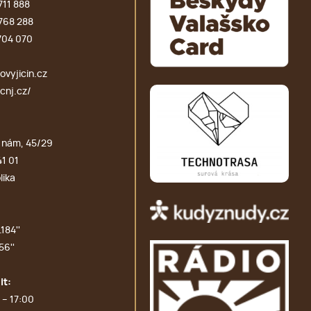
711 888
768 288
704 070
vyjicin.cz
cnj.cz/
 nám, 45/29
41 01
lika
184''
56''
it:
 – 17:00