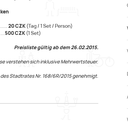
cken
......
20 CZK
(Tag / 1 Set / Person)
...
500 CZK
(1 Set)
Preisliste gültig ab dem 26.02.2015.
ise verstehen sich inklusive Mehrwertsteuer.
s des Stadtrates Nr. 168/6R/2015 genehmigt.