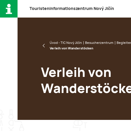
T
ouristeninformationszentrum
N
ový
J
ičín
Úvod - TIC Nový Jičín
Besucherzentrum
Begleite
Verleih von Wanderstöcken
Verleih von
Wanderstöck