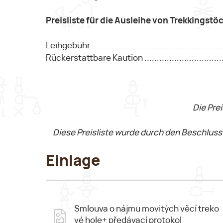
Preisliste für die Ausleihe von Trekkingstö
Leihgebühr ....................................................
Rückerstattbare Kaution ................................
Die Pre
Diese Preisliste wurde durch den Beschlus
Einlage
Smlouva o nájmu movitých věcí treko
vé hole+ předávací protokol