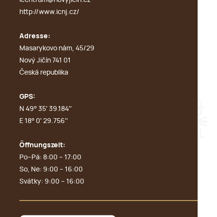
icentrum@novyjicin.cz
http://www.icnj.cz/
Adresse:
Masarykovo nám, 45/29
Nový Jičín 741 01
Česká republika
GPS:
N 49° 35' 39.184''
E 18° 0' 29.756''
Öffnungszeit:
Po–Pá: 8:00 – 17:00
So, Ne: 9:00 – 16:00
Svátky: 9:00 – 16:00