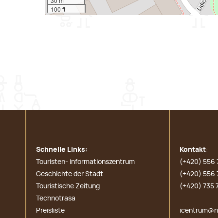
30 m
100 ft
Schnelle Links:
Kontakt
:
Touristen- informationszentrum
(+420) 556 
Geschichte der Stadt
(+420) 556 
Touristische Zeitung
(+420) 735 
Technotrasa
Preisliste
icentrum@no