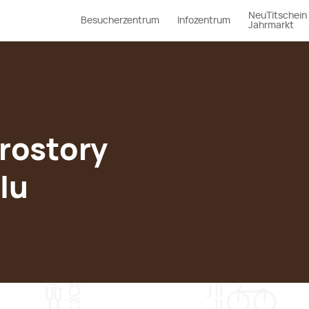
NeuTitschein
Besucherzentrum
Infozentrum
Jahrmarkt
prostory
lu