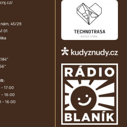
cnj.cz/
 nám, 45/29
41 01
lika
184''
56''
it:
 – 17:00
 – 16:00
0 – 16:00