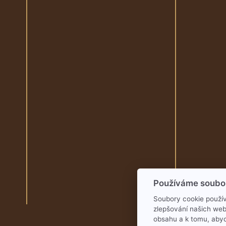
Používáme soubo
Soubory cookie použív
zlepšování našich web
obsahu a k tomu, aby