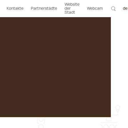
Website
Kontakte
Partnerstädte
der
Webcam
de
Stadt