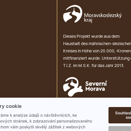
Dieses Projekt wurde aus dem
Haushalt des mährischen-slezische
Kreises in Höhe von 20.000,-Kronen
mitfinanziert wurde. Unterstützung 
T.I.Z. im M.S.K. für das Jahr 2013.
ry cookie
GDPR
Souhlasí
áme k analýze údajů o návštěvnících, ke
so
ových stránek, k zobrazování personalizovaného
chom vám poskytli skvělý zážitek z webových