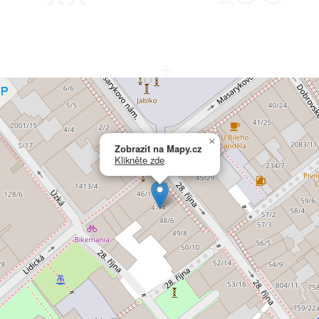
×
Zobrazit na Mapy.cz
Klikněte zde