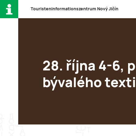
T
ouristeninformationszentrum
N
ový
J
ičín
28. října 4-6, 
bývalého texti