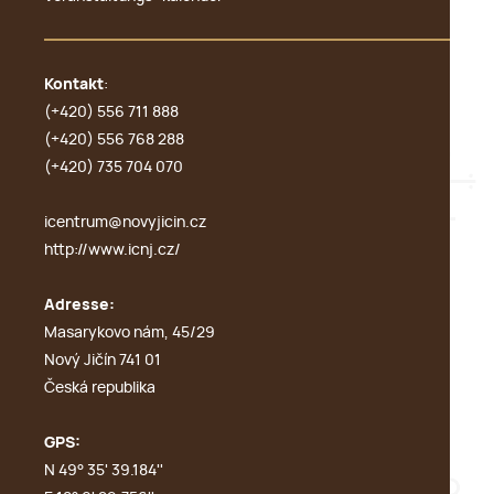
Kontakt
:
(+420) 556 711 888
(+420) 556 768 288
(+420) 735 704 070
icentrum@novyjicin.cz
http://www.icnj.cz/
Adresse:
Masarykovo nám, 45/29
Nový Jičín 741 01
Česká republika
GPS:
N 49° 35' 39.184''