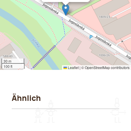
30 m
100 ft
Leaflet
|
©
OpenStreetMap
contributors
Ähnlich