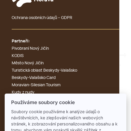
Ochrana osobních údajů – GDPR
Partneři:
Pivobraní Nový Jičín
KODIS
Město Nový Jičín
Turistická oblast Beskydy-Valašsko
Beskydy-Valašsko Card
Moravian-Silesian Tourism
Kudy z nudy
Výletník
Používáme soubory cookie
Cyklotoulky
Soubory cookie používáme k analýze údajů o
KdyKde.cz
návštěvnících, ke zlepšování našich webových
Tonak
stránek, k zobrazování personalizovaného obsahu a k
Rengl
tomu, abychom vám poskytli skvělý zážitek z