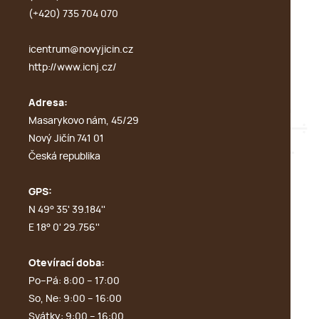
(+420) 735 704 070
icentrum@novyjicin.cz
http://www.icnj.cz/
Adresa:
Masarykovo nám, 45/29
Nový Jičín 741 01
Česká republika
GPS:
N 49° 35' 39.184''
E 18° 0' 29.756''
Otevírací doba:
Po–Pá: 8:00 – 17:00
So, Ne: 9:00 – 16:00
Svátky: 9:00 – 16:00