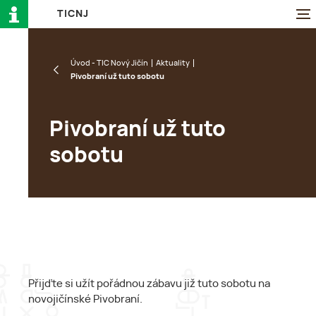
T
I
C
N
J
Úvod - TIC Nový Jičín
Aktuality
Pivobraní už tuto sobotu
Pivobraní už tuto
sobotu
Přijďte si užít pořádnou zábavu již tuto sobotu na
novojičínské Pivobraní.