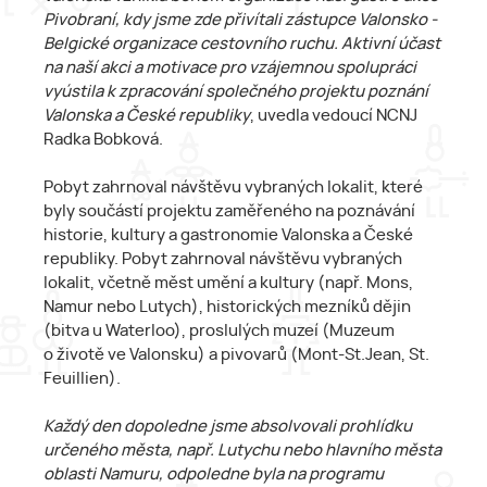
Pivobraní, kdy jsme zde přivítali zástupce Valonsko -
Belgické organizace cestovního ruchu. Aktivní účast
na naší akci a motivace pro vzájemnou spolupráci
vyústila k zpracování společného projektu poznání
Valonska a České republiky
, uvedla vedoucí NCNJ
Radka Bobková.
Pobyt zahrnoval návštěvu vybraných lokalit, které
byly součástí projektu zaměřeného na poznávání
historie, kultury a gastronomie Valonska a České
republiky. Pobyt zahrnoval návštěvu vybraných
lokalit, včetně měst umění a kultury (např. Mons,
Namur nebo Lutych), historických mezníků dějin
(bitva u Waterloo), proslulých muzeí (Muzeum
o životě ve Valonsku) a pivovarů (Mont-St.Jean, St.
Feuillien).
Každý den dopoledne jsme absolvovali prohlídku
určeného města, např. Lutychu nebo hlavního města
oblasti Namuru, odpoledne byla na programu