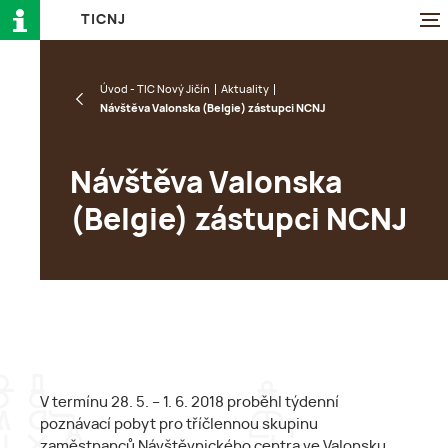
T
I
C
N
J
Úvod - TIC Nový Jičín
Aktuality
Návštěva Valonska (Belgie) zástupci NCNJ
Návštěva Valonska
(Belgie) zástupci NCNJ
V termínu 28. 5. – 1. 6. 2018 proběhl týdenní
poznávací pobyt pro tříčlennou skupinu
zaměstnanců Návštěvnického centra ve Valonsku