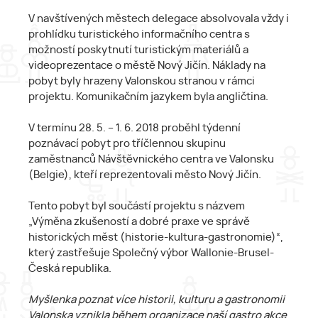
V navštívených městech delegace absolvovala vždy i
prohlídku turistického informačního centra s
možností poskytnutí turistickým materiálů a
videoprezentace o městě Nový Jičín. Náklady na
pobyt byly hrazeny Valonskou stranou v rámci
projektu. Komunikačním jazykem byla angličtina.
V termínu 28. 5. – 1. 6. 2018 proběhl týdenní
poznávací pobyt pro tříčlennou skupinu
zaměstnanců Návštěvnického centra ve Valonsku
(Belgie), kteří reprezentovali město Nový Jičín.
Tento pobyt byl součástí projektu s názvem
„Výměna zkušeností a dobré praxe ve správě
historických měst (historie-kultura-gastronomie)“,
který zastřešuje Společný výbor Wallonie-Brusel-
Česká republika.
Myšlenka poznat více historii, kulturu a gastronomii
Valonska vznikla během organizace naší gastro akce