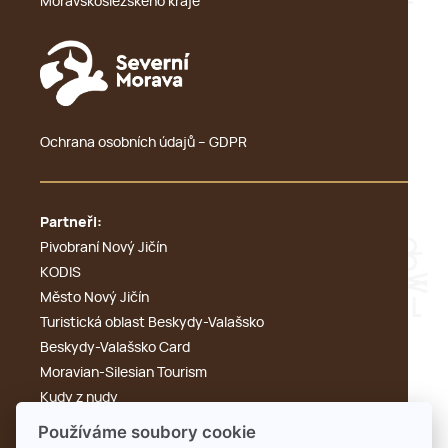
Moravskoslezského kraje
Ochrana osobních údajů – GDPR
Partneři:
Pivobraní Nový Jičín
KODIS
Město Nový Jičín
Turistická oblast Beskydy-Valašsko
Beskydy-Valašsko Card
Moravian-Silesian Tourism
Kudy z nudy
Výletník
Používáme soubory cookie