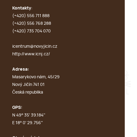
Kontakty
:
(+420) 556 711 888
(+420) 556 768 288
(+420) 735 704 070
icentrum@novyjicin.cz
http://www.icnj.cz/
Adresa:
Masarykovo nám, 45/29
Nový Jičín 741 01
Česká republika
GPS:
N 49° 35' 39.184''
E 18° 0' 29.756''