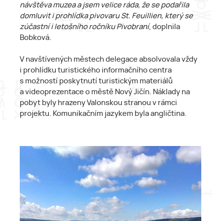
návštěva muzea a jsem velice ráda, že se podařila
domluvit i prohlídka pivovaru St. Feuillien, který se
zúčastní i letošního ročníku Pivobraní
, doplnila
Bobková.
V navštívených městech delegace absolvovala vždy
i prohlídku turistického informačního centra
s možností poskytnutí turistickým materiálů
a videoprezentace o městě Nový Jičín. Náklady na
pobyt byly hrazeny Valonskou stranou v rámci
projektu. Komunikačním jazykem byla angličtina.