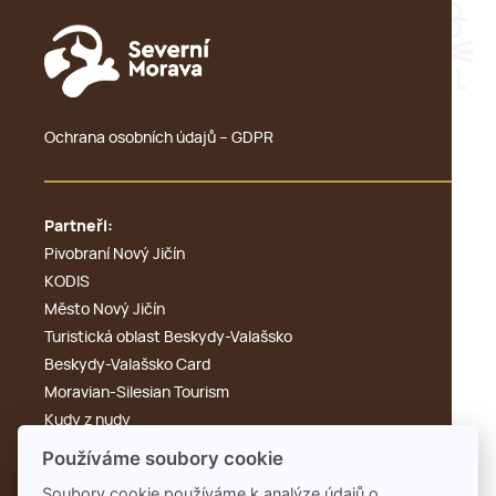
Ochrana osobních údajů – GDPR
Partneři:
Pivobraní Nový Jičín
KODIS
Město Nový Jičín
Turistická oblast Beskydy-Valašsko
Beskydy-Valašsko Card
Moravian-Silesian Tourism
Kudy z nudy
Výletník
Používáme soubory cookie
Cyklotoulky
Soubory cookie používáme k analýze údajů o