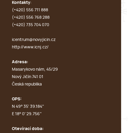
Kontakty
:
(+420) 556 711 888
(+420) 556 768 288
(+420) 735 704 070
icentrum@novyjicin.cz
http://www.icnj.cz/
Adresa:
Masarykovo nám, 45/29
Nový Jičín 741 01
Česká republika
GPS:
N 49° 35' 39.184''
E 18° 0' 29.756''
Otevírací doba: