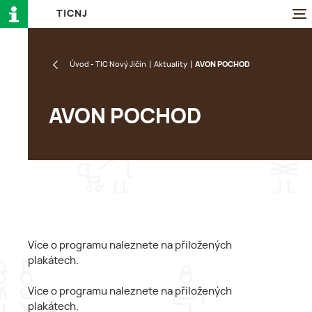
T
I
C
N
J
Úvod - TIC Nový Jičín
Aktuality
AVON POCHOD
AVON POCHOD
Více o programu naleznete na přiložených
plakátech.
Více o programu naleznete na přiložených
plakátech.