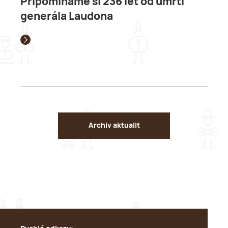
Připomínáme si 236 let od úmrtí
generála Laudona
Archiv aktualit