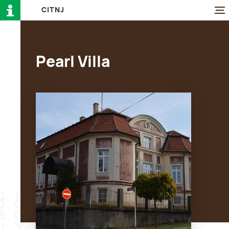
C
I
T
N
J
Pearl Villa