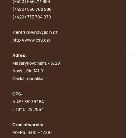
(+420) 556 711 888
(+420) 556 768 288
(+420) 735 704 070
icentrum@novyjicin.cz
http://www.icnj.cz/
Adres:
Masarykovo nám, 45/29
Nový Jičín 741 01
Česká republika
GPS:
N 49° 35' 39.184''
E 18° 0' 29.756''
Czas otwarcia:
Po–Pá: 8:00 – 17:00