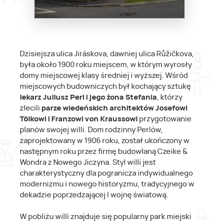
Dzisiejsza ulica Jiráskova, dawniej ulica Růžičkova,
była około 1900 roku miejscem, w którym wyrosły
domy miejscowej klasy średniej i wyższej. Wśród
miejscowych budowniczych był kochający sztukę
lekarz Juliusz Perl i jego żona Stefania
, którzy
zlecili
parze wiedeńskich architektów Josefowi
Tölkowi i Franzowi von Kraussowi
przygotowanie
planów swojej willi. Dom rodzinny Perlów,
zaprojektowany w 1906 roku, został ukończony w
następnym roku przez firmę budowlaną Czeike &
Wondra z Nowego Jiczyna. Styl willi jest
charakterystyczny dla pogranicza indywidualnego
modernizmu i nowego historyzmu, tradycyjnego w
dekadzie poprzedzającej I wojnę światową.
W pobliżu willi znajduje się popularny park miejski