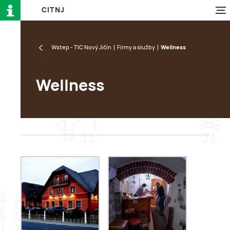
C
I
T
N
J
Wstep - TIC Nový Jičín
Firmy a služby
Wellness
Wellness