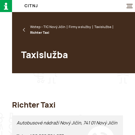
C
I
T
N
J
Wstep - TIC Nový Jičín
Firmy a služby
Taxislužba
Richter Taxi
Taxislužba
Richter Taxi
Autobusové nádraží Nový Jičín, 741 01 Nový Jičín