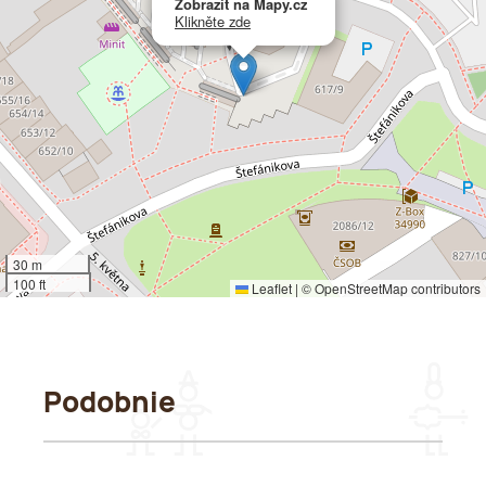
Zobrazit na Mapy.cz
Klikněte zde
30 m
100 ft
Leaflet
|
©
OpenStreetMap
contributors
Podobnie