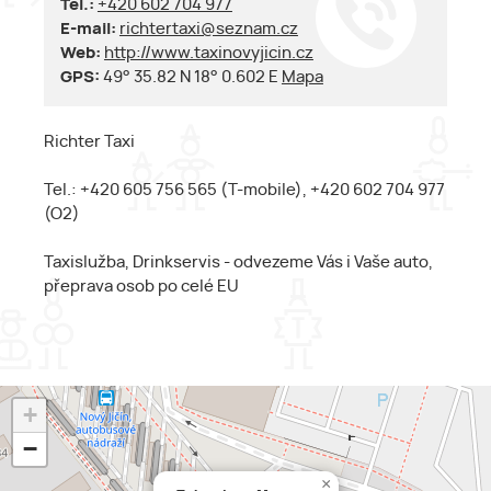
Tel.:
+420 602 704 977
E-mail:
richtertaxi@seznam.cz
Web:
http://www.taxinovyjicin.cz
GPS:
49° 35.82 N 18° 0.602 E
Mapa
Richter Taxi
Tel.: +420 605 756 565 (T-mobile), +420 602 704 977
(O2)
Taxislužba, Drinkservis - odvezeme Vás i Vaše auto,
přeprava osob po celé EU
+
−
×