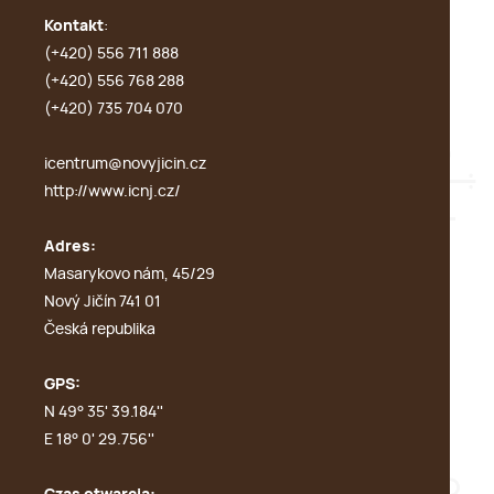
Kontakt
:
(+420) 556 711 888
(+420) 556 768 288
(+420) 735 704 070
icentrum@novyjicin.cz
http://www.icnj.cz/
Adres:
Masarykovo nám, 45/29
Nový Jičín 741 01
Česká republika
GPS:
N 49° 35' 39.184''
E 18° 0' 29.756''