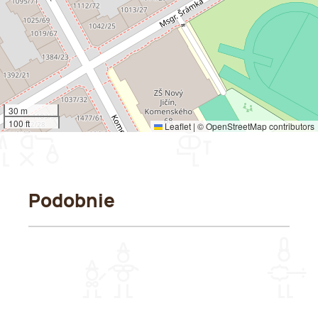
30 m
100 ft
Leaflet
|
©
OpenStreetMap
contributors
Podobnie