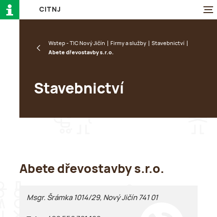
C
I
T
N
J
Wstep - TIC Nový Jičín
Firmy a služby
Stavebnictví
Abete dřevostavby s.r.o.
Stavebnictví
Abete dřevostavby s.r.o.
Msgr. Šrámka 1014/29, Nový Jičín 741 01