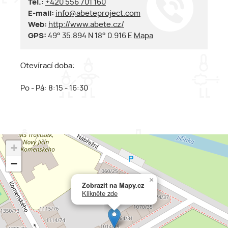
Tel.:
+420 556 701 160
E-mail:
info@abeteproject.com
Web:
http://www.abete.cz/
GPS:
49° 35.894 N 18° 0.916 E
Mapa
Otevírací doba:
Po - Pá: 8:15 - 16:30
+
−
×
Zobrazit na Mapy.cz
Klikněte zde