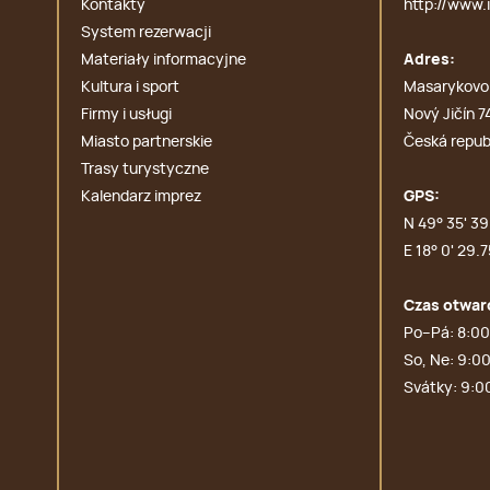
Kontakty
http://www.i
System rezerwacji
Materiały informacyjne
Adres:
Kultura i sport
Masarykovo
Firmy i usługi
Nový Jičín 7
Miasto partnerskie
Česká repub
Trasy turystyczne
Kalendarz imprez
GPS:
N 49° 35' 39.
E 18° 0' 29.7
Czas otwar
Po–Pá: 8:00
So, Ne: 9:00
Svátky: 9:0