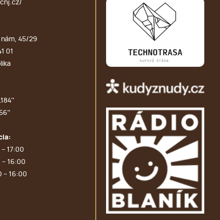
cnj.cz/
 nám, 45/29
41 01
lika
184''
56''
cia:
 – 17:00
 – 16:00
0 – 16:00