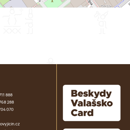
711 888
768 288
704 070
vyjicin.cz