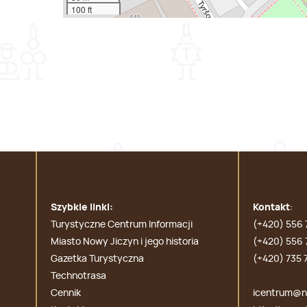
100 ft
Szybkie linki:
Kontakt
:
Turystyczne Centrum Informacji
(+420) 556 
Miasto Nowy Jiczyn i jego historia
(+420) 556 
Gazetka Turystyczna
(+420) 735 
Technotrasa
Cennik
icentrum@no