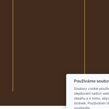
Používáme soubo
Soubory cookie použív
zlepšování našich web
obsahu a k tomu, aby
stránek. Používáním t
souhlasíte.