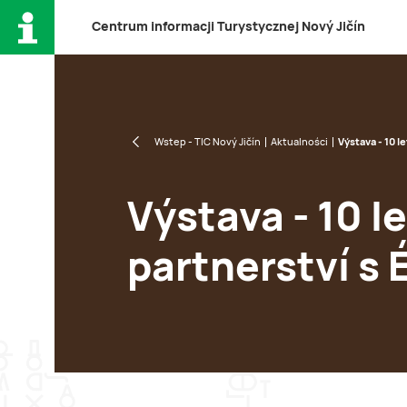
C
entrum
i
nformacji
T
urystycznej
N
ový
J
ičín
Wstep - TIC Nový Jičín
Aktualności
Výstava - 10 l
Výstava - 10 le
partnerství s