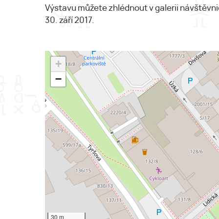
Výstavu můžete zhlédnout v galerii návštěvni
30. září 2017.
+
−
30 m