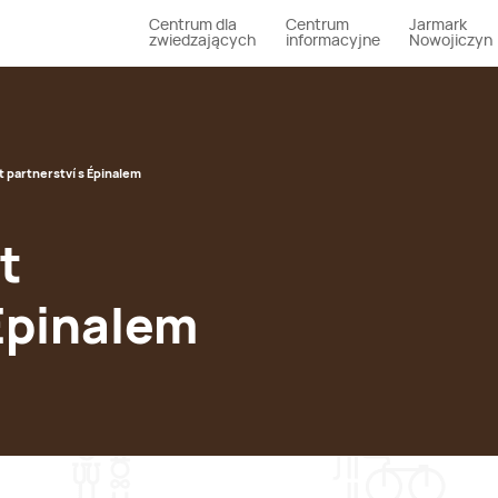
Centrum dla
Centrum
Jarmark
zwiedzających
informacyjne
Nowojiczyn
et partnerství s Épinalem
t
 Épinalem