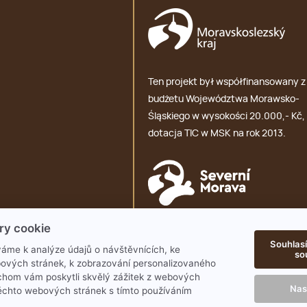
Ten projekt był współfinansowany z
budżetu Województwa Morawsko-
Śląskiego w wysokości 20.000,- Kč,
dotacja TIC w MSK na rok 2013.
ry cookie
GDPR
Souhlasí
áme k analýze údajů o návštěvnících, ke
so
ových stránek, k zobrazování personalizovaného
chom vám poskytli skvělý zážitek z webových
Nas
ěchto webových stránek s tímto používáním